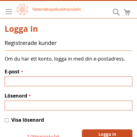
Hoppa
till
Sök
M
innehållet
Logga in
Registrerade kunder
Om du har ett konto, logga in med din e-postadress.
E-post
Lösenord
Visa lösenord
Logga in