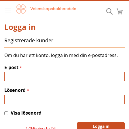
Hoppa
till
Sök
M
innehållet
Logga in
Registrerade kunder
Om du har ett konto, logga in med din e-postadress.
E-post
Lösenord
Visa lösenord
Logga in