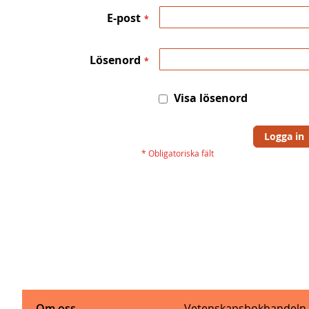
E-post
Lösenord
Visa lösenord
Logga in
Om oss
Vetenskapsbokhandeln