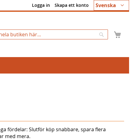
Språk
Svenska
Logga in
Skapa ett konto
Min k
Sök
ga fördelar: Slutför köp snabbare, spara flera
gar med mera.