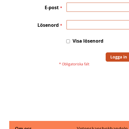
E-post
Lösenord
Visa lösenord
Logga in
Om oss
Vetenskapsbokhandeln