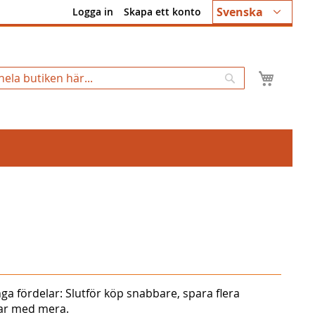
Språk
Svenska
Logga in
Skapa ett konto
Min k
Sök
ga fördelar: Slutför köp snabbare, spara flera
gar med mera.