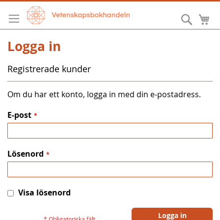
Hoppa
till
Sök
M
innehållet
Logga in
Registrerade kunder
Om du har ett konto, logga in med din e-postadress.
E-post
Lösenord
Visa lösenord
Logga in