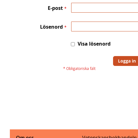
E-post
Lösenord
Visa lösenord
Logga in
Om oss
Vetenskapsbokhandeln