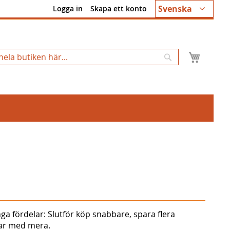
Språk
Svenska
Logga in
Skapa ett konto
Min k
Sök
ga fördelar: Slutför köp snabbare, spara flera
gar med mera.