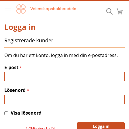
Hoppa
till
Sök
M
innehållet
Logga in
Registrerade kunder
Om du har ett konto, logga in med din e-postadress.
E-post
Lösenord
Visa lösenord
Logga in