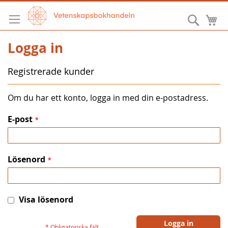
Hoppa
till
Sök
M
innehållet
Logga in
Registrerade kunder
Om du har ett konto, logga in med din e-postadress.
E-post
Lösenord
Visa lösenord
Logga in