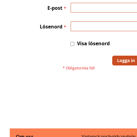
E-post
Lösenord
Visa lösenord
Logga in
Om oss
Vetenskapsbokhandeln