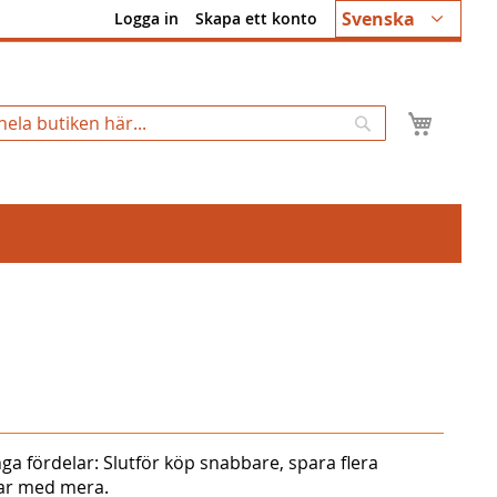
Språk
Svenska
Logga in
Skapa ett konto
Min k
Sök
ga fördelar: Slutför köp snabbare, spara flera
gar med mera.