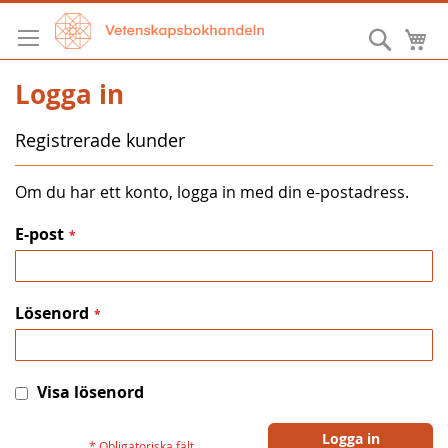
Hoppa
till
Sök
M
innehållet
Logga in
Registrerade kunder
Om du har ett konto, logga in med din e-postadress.
E-post
Lösenord
Visa lösenord
Logga in