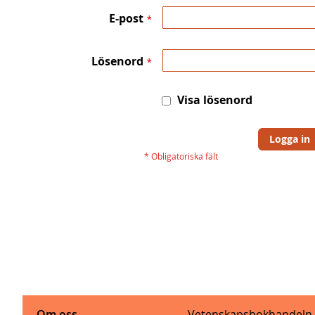
E-post
Lösenord
Visa lösenord
Logga in
Om oss
Vetenskapsbokhandeln