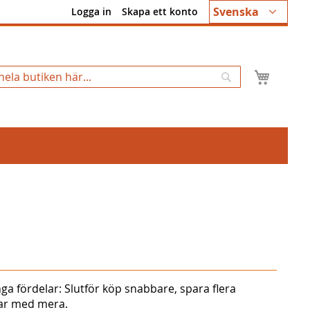
Språk
Svenska
Logga in
Skapa ett konto
Min k
Sök
ga fördelar: Slutför köp snabbare, spara flera
gar med mera.