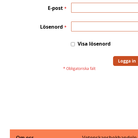
E-post
Lösenord
Visa lösenord
Logga in
Om oss
Vetenskapsbokhandeln