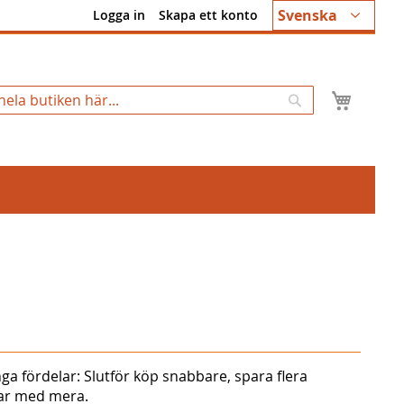
Språk
Svenska
Logga in
Skapa ett konto
Min k
Sök
ga fördelar: Slutför köp snabbare, spara flera
gar med mera.