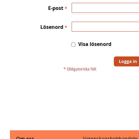
E-post
Lösenord
Visa lösenord
Logga in
Om oss
Vetenskapsbokhandeln