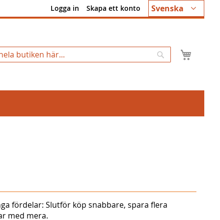
Språk
Svenska
Logga in
Skapa ett konto
Min k
Sök
ga fördelar: Slutför köp snabbare, spara flera
gar med mera.