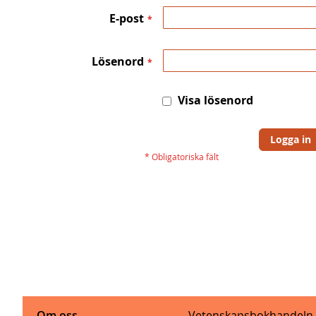
E-post
Lösenord
Visa lösenord
Logga in
Om oss
Vetenskapsbokhandeln