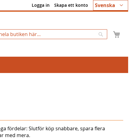
Språk
Svenska
Logga in
Skapa ett konto
Min k
Sök
ga fördelar: Slutför köp snabbare, spara flera
gar med mera.