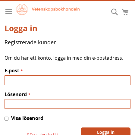
Hoppa
till
Sök
M
innehållet
Logga in
Registrerade kunder
Om du har ett konto, logga in med din e-postadress.
E-post
Lösenord
Visa lösenord
Logga in