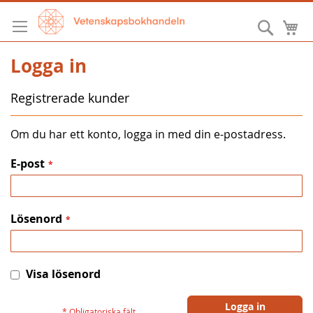
Hoppa
till
Sök
M
innehållet
Logga in
Registrerade kunder
Om du har ett konto, logga in med din e-postadress.
E-post
Lösenord
Visa lösenord
Logga in