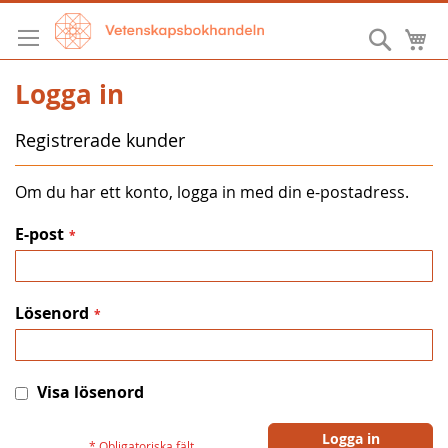
Hoppa
till
Sök
M
innehållet
Logga in
Registrerade kunder
Om du har ett konto, logga in med din e-postadress.
E-post
Lösenord
Visa lösenord
Logga in