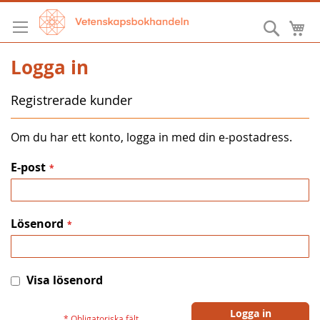
Hoppa
till
Sök
M
innehållet
Logga in
Registrerade kunder
Om du har ett konto, logga in med din e-postadress.
E-post
Lösenord
Visa lösenord
Logga in