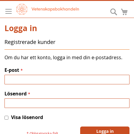
Hoppa
till
Sök
M
innehållet
Logga in
Registrerade kunder
Om du har ett konto, logga in med din e-postadress.
E-post
Lösenord
Visa lösenord
Logga in