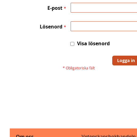
E-post
Lösenord
Visa lösenord
Logga in
Om oss
Vetenskapsbokhandeln