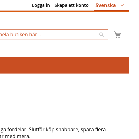
Språk
Svenska
Logga in
Skapa ett konto
Min k
Sök
ga fördelar: Slutför köp snabbare, spara flera
gar med mera.