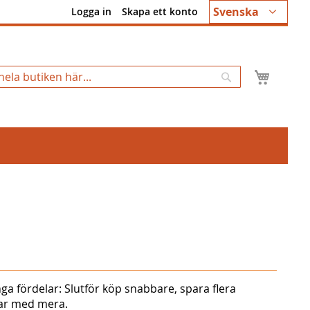
Språk
Svenska
Logga in
Skapa ett konto
Min k
Sök
ga fördelar: Slutför köp snabbare, spara flera
gar med mera.