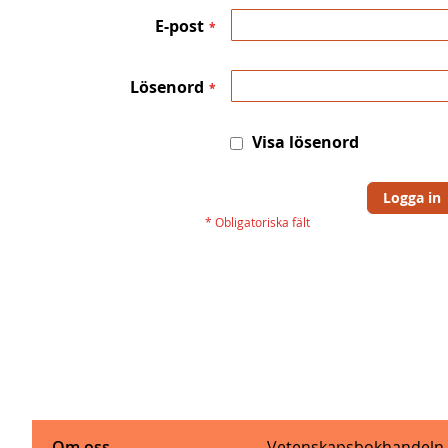
E-post
Lösenord
Visa lösenord
Logga in
Om oss
Vetenskapsbokhandeln