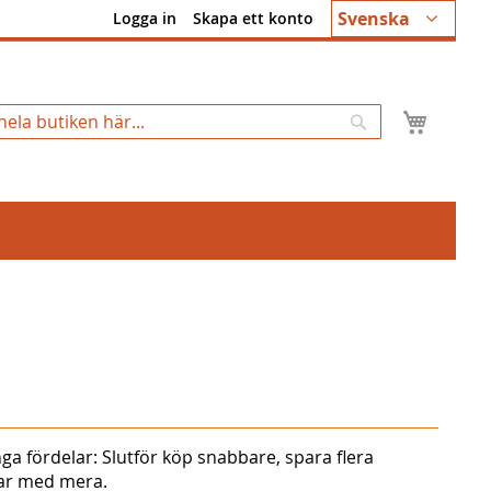
Språk
Svenska
Logga in
Skapa ett konto
Min k
Sök
ga fördelar: Slutför köp snabbare, spara flera
gar med mera.