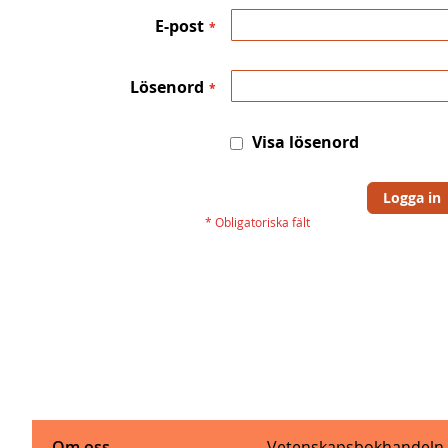
E-post
Lösenord
Visa lösenord
Logga in
Om oss
Vetenskapsbokhandeln