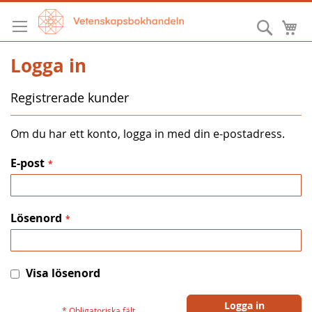
Hoppa
till
Sök
M
innehållet
Logga in
Registrerade kunder
Om du har ett konto, logga in med din e-postadress.
E-post
Lösenord
Visa lösenord
Logga in