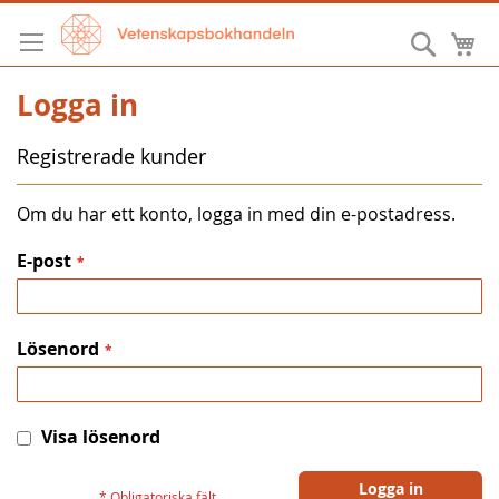
Hoppa
till
Sök
M
innehållet
Logga in
Registrerade kunder
Om du har ett konto, logga in med din e-postadress.
E-post
Lösenord
Visa lösenord
Logga in