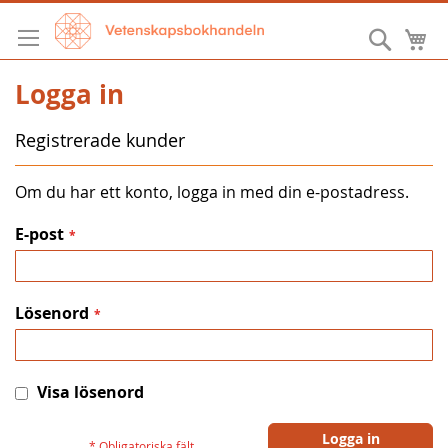
Hoppa
till
Sök
M
innehållet
Logga in
Registrerade kunder
Om du har ett konto, logga in med din e-postadress.
E-post
Lösenord
Visa lösenord
Logga in