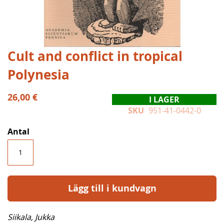
Hoppa
Cult and conflict in tropical
till
Polynesia
början
av
bildgalleriet
26,00 €
I LAGER
SKU
951-41-0442-0
Antal
Lägg till i kundvagn
Siikala, Jukka