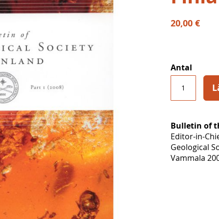
20,00 €
Antal
L
Bulletin of 
Editor-in-Chi
Geological So
Vammala 2008