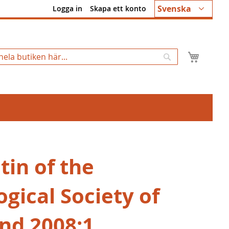
Språk
Svenska
Logga in
Skapa ett konto
Min k
Sök
tin of the
gical Society of
and 2008:1