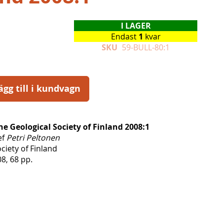
I LAGER
Endast
1
kvar
SKU
59-BULL-80:1
ägg till i kundvagn
the Geological Society of Finland 2008:1
ef
Petri Peltonen
ciety of Finland
, 68 pp.