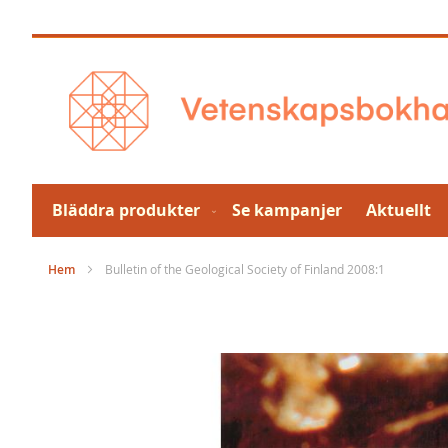
Hoppa
till
innehållet
Bläddra produkter
Se kampanjer
Aktuellt
Hem
Bulletin of the Geological Society of Finland 2008:1
Hoppa
till
slutet
av
bildgalleriet