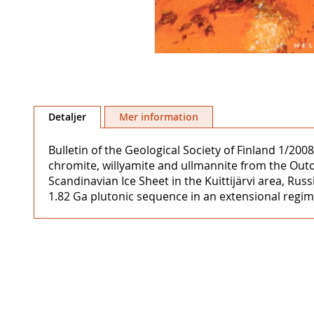
Hoppa
till
Detaljer
Mer information
början
av
Bulletin of the Geological Society of Finland 1/2008
bildgalleriet
chromite, willyamite and ullmannite from the Outo
Scandinavian Ice Sheet in the Kuittijärvi area, Rus
1.82 Ga plutonic sequence in an extensional regim