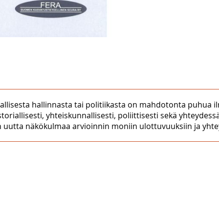
sallisesta hallinnasta tai politiikasta on mahdotonta puhua 
riallisesti, yhteiskunnallisesti, poliittisesti sekä yhteydess
 uutta näkökulmaa arvioinnin moniin ulottuvuuksiin ja yhteyk