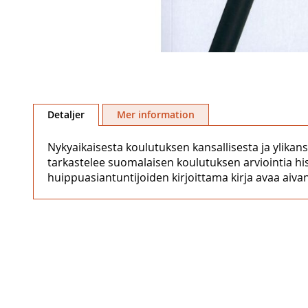
Hoppa
till
Detaljer
Mer information
början
av
Nykyaikaisesta koulutuksen kansallisesta ja ylikan
bildgalleriet
tarkastelee suomalaisen koulutuksen arviointia histo
huippuasiantuntijoiden kirjoittama kirja avaa aivan