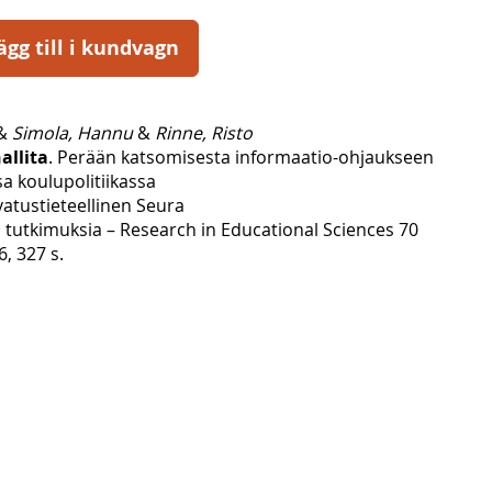
ägg till i kundvagn
&
Simola, Hannu
&
Rinne, Risto
allita
. Perään katsomisesta informaatio-ohjaukseen
a koulupolitiikassa
tustieteellinen Seura
 tutkimuksia – Research in Educational Sciences 70
6, 327 s.