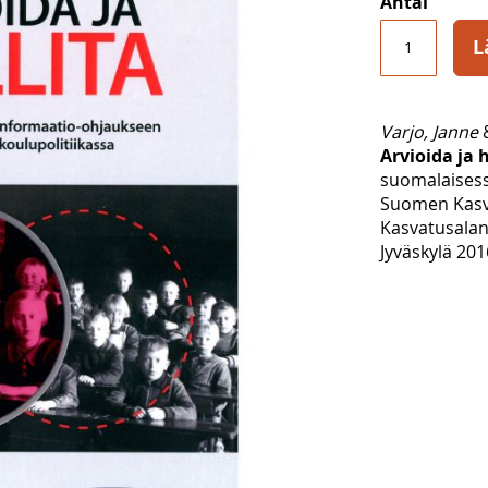
Antal
L
Varjo, Janne
Arvioida ja h
suomalaisess
Suomen Kasva
Kasvatusalan
Jyväskylä 201