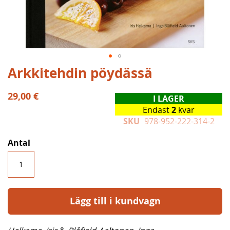
Hoppa
Arkkitehdin pöydässä
till
början
29,00 €
I LAGER
av
Endast
2
kvar
bildgalleriet
SKU
978-952-222-314-2
Antal
Lägg till i kundvagn