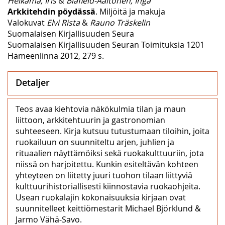
Helkama, Iris
&
Blåfield-Aaltonen, Inga
Arkkitehdin pöydässä
. Miljöitä ja makuja
Valokuvat
Elvi Rista
&
Rauno Träskelin
Suomalaisen Kirjallisuuden Seura
Suomalaisen Kirjallisuuden Seuran Toimituksia 1201
Hämeenlinna 2012, 279 s.
Detaljer
Teos avaa kiehtovia näkökulmia tilan ja maun
liittoon, arkkitehtuurin ja gastronomian
suhteeseen. Kirja kutsuu tutustumaan tiloihin, joita
ruokailuun on suunniteltu arjen, juhlien ja
rituaalien näyttämöiksi sekä ruokakulttuuriin, jota
niissä on harjoitettu. Kunkin esiteltävän kohteen
yhteyteen on liitetty juuri tuohon tilaan liittyviä
kulttuurihistoriallisesti kiinnostavia ruokaohjeita.
Usean ruokalajin kokonaisuuksia kirjaan ovat
suunnitelleet keittiömestarit Michael Björklund &
Jarmo Vähä-Savo.