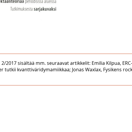
2/2017 sisältää mm. seuraavat artikkelit: Emilia Kilpua, ER
r tutkii kvanttiväridymamiikkaa; Jonas Waxlax, Fysikens rocks