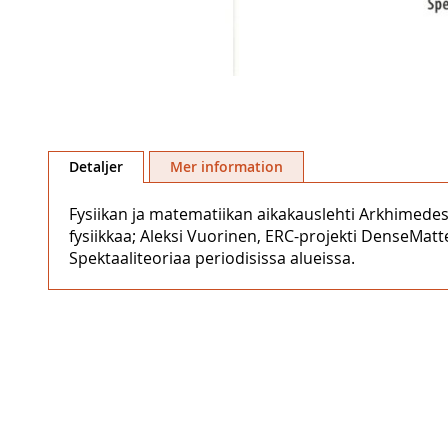
Hoppa
till
Detaljer
Mer information
början
av
Fysiikan ja matematiikan aikakauslehti Arkhimedes 
bildgalleriet
fysiikkaa; Aleksi Vuorinen, ERC-projekti DenseMatte
Spektaaliteoriaa periodisissa alueissa.