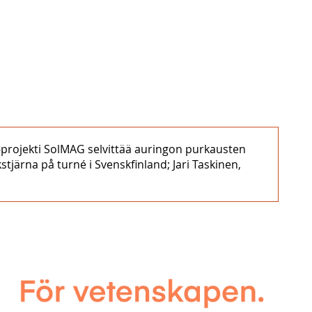
C-projekti SolMAG selvittää auringon purkausten
tjärna på turné i Svenskfinland; Jari Taskinen,