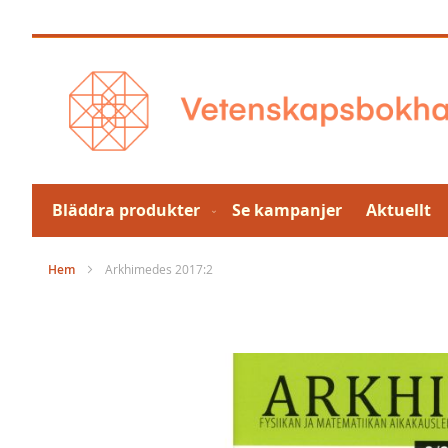
Hoppa
till
innehållet
Bläddra produkter
Se kampanjer
Aktuellt
Hem
Arkhimedes 2017:2
Hoppa
till
slutet
av
bildgalleriet