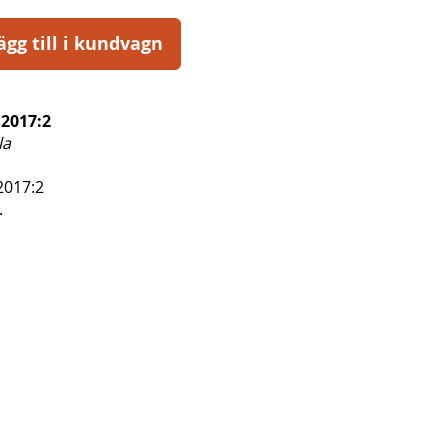
ägg till i kundvagn
2017:2
la
2017:2
.