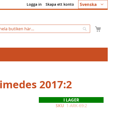
Språk
Svenska
Logga in
Skapa ett konto
Min k
Sök
imedes 2017:2
I LAGER
SKU
1-ARK-69:2