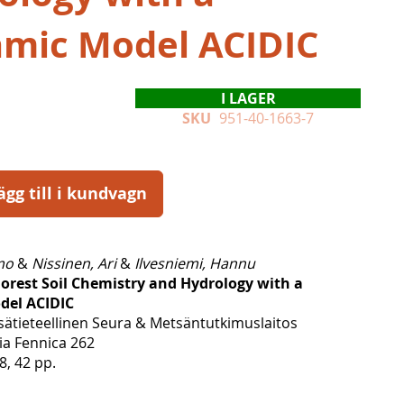
mic Model ACIDIC
I LAGER
SKU
951-40-1663-7
ägg till i kundvagn
mo
&
Nissinen, Ari
&
Ilvesniemi, Hannu
Forest Soil Chemistry and Hydrology with a
del ACIDIC
tieteellinen Seura & Metsäntutkimuslaitos
ia Fennica 262
, 42 pp.