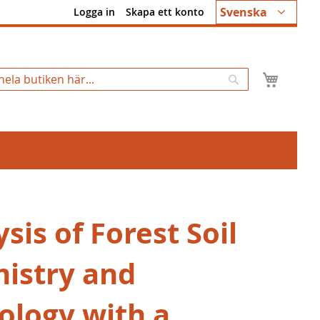
Språk
Svenska
Logga in
Skapa ett konto
Min k
Sök
sis of Forest Soil
istry and
ology with a