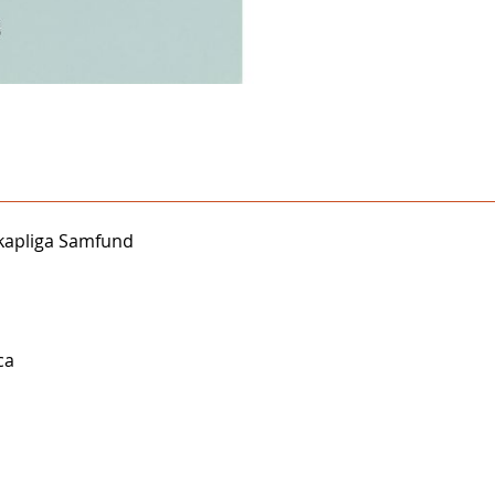
skapliga Samfund
ca