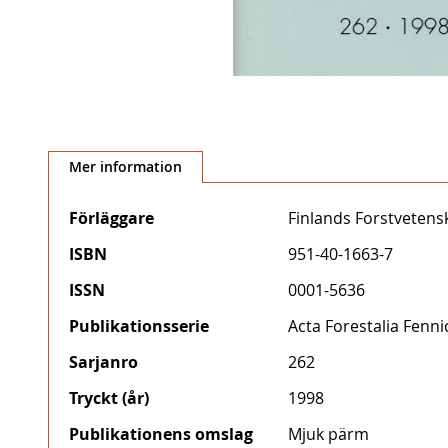
Hoppa
till
Mer information
början
av
Mer
Förläggare
Finlands Forstveten
bildgalleriet
information
ISBN
951-40-1663-7
ISSN
0001-5636
Publikationsserie
Acta Forestalia Fenni
Sarjanro
262
Tryckt (år)
1998
Publikationens omslag
Mjuk pärm