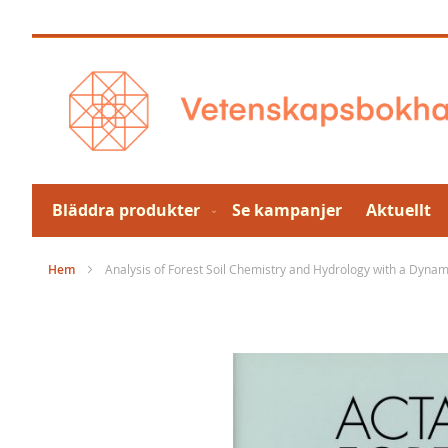
Hoppa
till
innehållet
Bläddra produkter
Se kampanjer
Aktuellt
Hem
Analysis of Forest Soil Chemistry and Hydrology with a Dyna
Hoppa
till
slutet
av
bildgalleriet