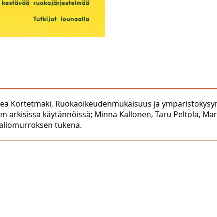
 Teea Kortetmäki, Ruokaoikeudenmukaisuus ja ympäristökysym
n arkisissa käytännöissä; Minna Kallonen, Taru Peltola, Mar
valiomurroksen tukena.