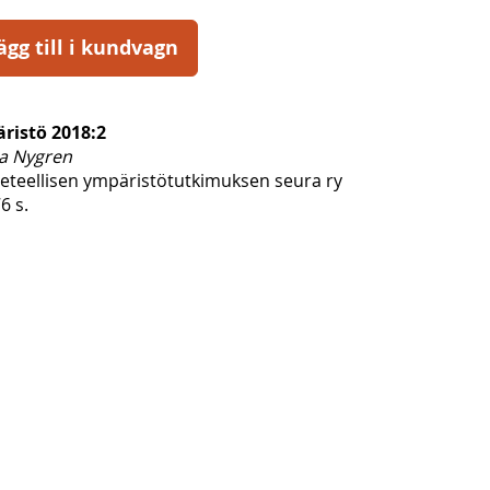
ägg till i kundvagn
ristö 2018:2
a Nygren
ieteellisen ympäristötutkimuksen seura ry
6 s.