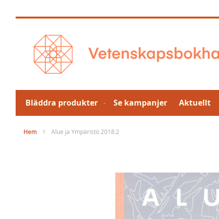
Hoppa
till
innehållet
Bläddra produkter
Se kampanjer
Aktuellt
Hem
Alue ja Ympäristö 2018:2
Hoppa
till
slutet
av
bildgalleriet