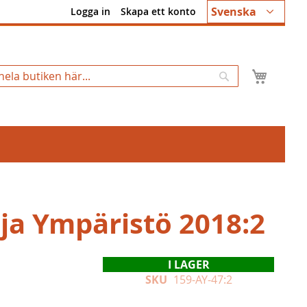
Språk
Svenska
Logga in
Skapa ett konto
Min k
Sök
 ja Ympäristö 2018:2
I LAGER
SKU
159-AY-47:2