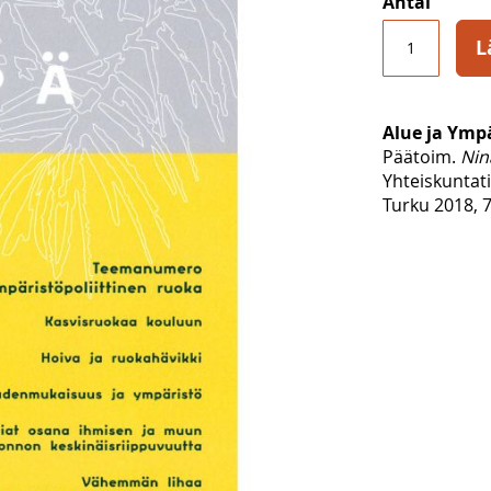
Antal
L
Alue ja Ympä
Päätoim.
Nin
Yhteiskuntat
Turku 2018, 7