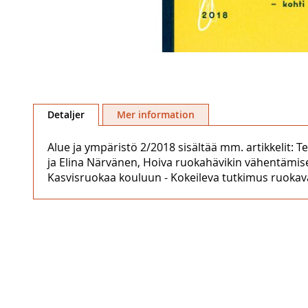
Hoppa
till
Detaljer
Mer information
början
av
Alue ja ympäristö 2/2018 sisältää mm. artikkelit:
bildgalleriet
ja Elina Närvänen, Hoiva ruokahävikin vähentämise
Kasvisruokaa kouluun - Kokeileva tutkimus ruoka