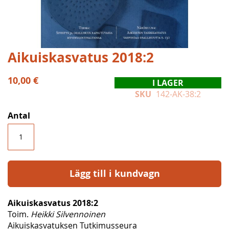
Hoppa
Aikuiskasvatus 2018:2
till
början
10,00 €
I LAGER
av
SKU
142-AK-38:2
bildgalleriet
Antal
Lägg till i kundvagn
Aikuiskasvatus 2018:2
Toim.
Heikki Silvennoinen
Aikuiskasvatuksen Tutkimusseura