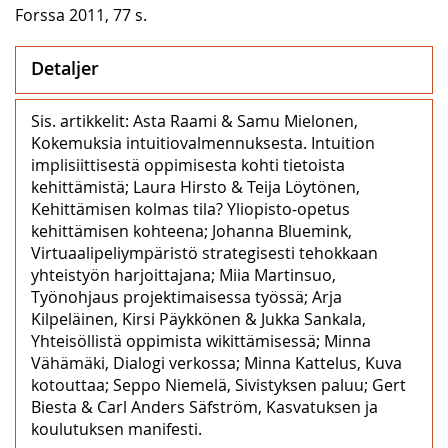
Forssa 2011, 77 s.
Detaljer
Sis. artikkelit: Asta Raami & Samu Mielonen,
Kokemuksia intuitiovalmennuksesta. Intuition
implisiittisestä oppimisesta kohti tietoista
kehittämistä; Laura Hirsto & Teija Löytönen,
Kehittämisen kolmas tila? Yliopisto-opetus
kehittämisen kohteena; Johanna Bluemink,
Virtuaalipeliympäristö strategisesti tehokkaan
yhteistyön harjoittajana; Miia Martinsuo,
Työnohjaus projektimaisessa työssä; Arja
Kilpeläinen, Kirsi Päykkönen & Jukka Sankala,
Yhteisöllistä oppimista wikittämisessä; Minna
Vähämäki, Dialogi verkossa; Minna Kattelus, Kuva
kotouttaa; Seppo Niemelä, Sivistyksen paluu; Gert
Biesta & Carl Anders Säfström, Kasvatuksen ja
koulutuksen manifesti.