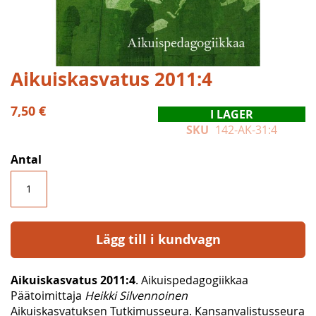
Hoppa
Aikuiskasvatus 2011:4
till
början
7,50 €
I LAGER
av
SKU
142-AK-31:4
bildgalleriet
Antal
Lägg till i kundvagn
Aikuiskasvatus 2011:4
. Aikuispedagogiikkaa
Päätoimittaja
Heikki Silvennoinen
Aikuiskasvatuksen Tutkimusseura. Kansanvalistusseura