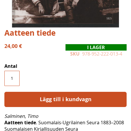
Hoppa
Aatteen tiede
till
början
24,00 €
I LAGER
av
SKU
978-952-222-013-4
bildgalleriet
Antal
Lägg till i kundvagn
Salminen, Timo
Aatteen tiede
. Suomalais-Ugrilainen Seura 1883–2008
Suomalaisen Kirjallisuuden Seura