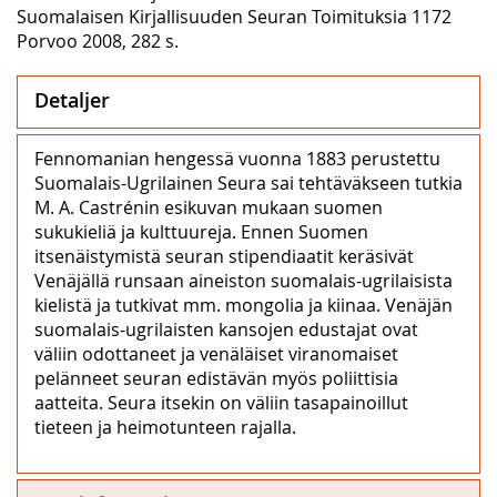
Suomalaisen Kirjallisuuden Seuran Toimituksia 1172
Porvoo 2008, 282 s.
Detaljer
Fennomanian hengessä vuonna 1883 perustettu
Suomalais-Ugrilainen Seura sai tehtäväkseen tutkia
M. A. Castrénin esikuvan mukaan suomen
sukukieliä ja kulttuureja. Ennen Suomen
itsenäistymistä seuran stipendiaatit keräsivät
Venäjällä runsaan aineiston suomalais-ugrilaisista
kielistä ja tutkivat mm. mongolia ja kiinaa. Venäjän
suomalais-ugrilaisten kansojen edustajat ovat
väliin odottaneet ja venäläiset viranomaiset
pelänneet seuran edistävän myös poliittisia
aatteita. Seura itsekin on väliin tasapainoillut
tieteen ja heimotunteen rajalla.