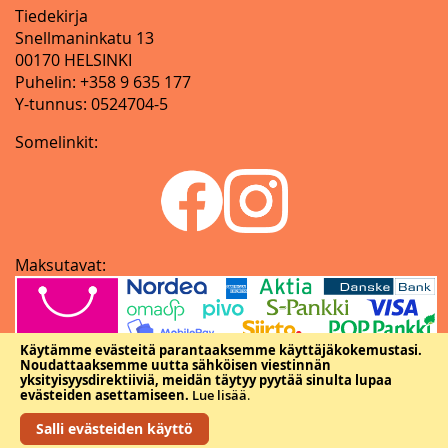
Tiedekirja
Snellmaninkatu 13
00170 HELSINKI
Puhelin: +358 9 635 177
Y-tunnus: 0524704-5
Somelinkit:
Maksutavat:
Käytämme evästeitä parantaaksemme käyttäjäkokemustasi.
Noudattaaksemme uutta sähköisen viestinnän
yksityisyysdirektiiviä, meidän täytyy pyytää sinulta lupaa
evästeiden asettamiseen.
Lue lisää
.
Salli evästeiden käyttö
Copyright © Tieteellisten seurain valtuuskunta