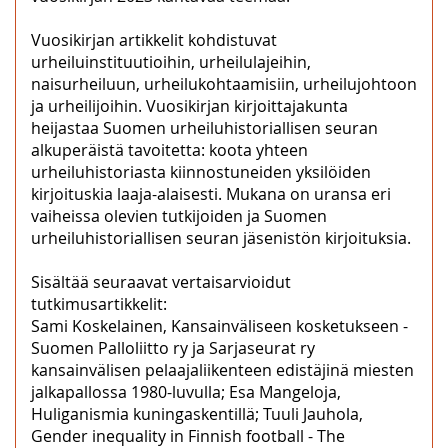
Vuosikirjan artikkelit kohdistuvat
urheiluinstituutioihin, urheilulajeihin,
naisurheiluun, urheilukohtaamisiin, urheilujohtoon
ja urheilijoihin. Vuosikirjan kirjoittajakunta
heijastaa Suomen urheiluhistoriallisen seuran
alkuperäistä tavoitetta: koota yhteen
urheiluhistoriasta kiinnostuneiden yksilöiden
kirjoituskia laaja-alaisesti. Mukana on uransa eri
vaiheissa olevien tutkijoiden ja Suomen
urheiluhistoriallisen seuran jäsenistön kirjoituksia.
Sisältää seuraavat vertaisarvioidut
tutkimusartikkelit:
Sami Koskelainen, Kansainväliseen kosketukseen -
Suomen Palloliitto ry ja Sarjaseurat ry
kansainvälisen pelaajaliikenteen edistäjinä miesten
jalkapallossa 1980-luvulla; Esa Mangeloja,
Huliganismia kuningaskentillä; Tuuli Jauhola,
Gender inequality in Finnish football - The