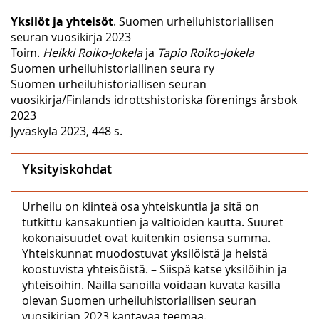
Yksilöt ja yhteisöt
. Suomen urheiluhistoriallisen
seuran vuosikirja 2023
Toim.
Heikki Roiko-Jokela
ja
Tapio Roiko-Jokela
Suomen urheiluhistoriallinen seura ry
Suomen urheiluhistoriallisen seuran
vuosikirja/Finlands idrottshistoriska förenings årsbok
2023
Jyväskylä 2023, 448 s.
Yksityiskohdat
Urheilu on kiinteä osa yhteiskuntia ja sitä on
tutkittu kansakuntien ja valtioiden kautta. Suuret
kokonaisuudet ovat kuitenkin osiensa summa.
Yhteiskunnat muodostuvat yksilöistä ja heistä
koostuvista yhteisöistä. – Siispä katse yksilöihin ja
yhteisöihin. Näillä sanoilla voidaan kuvata käsillä
olevan Suomen urheiluhistoriallisen seuran
vuosikirjan 2023 kantavaa teemaa.