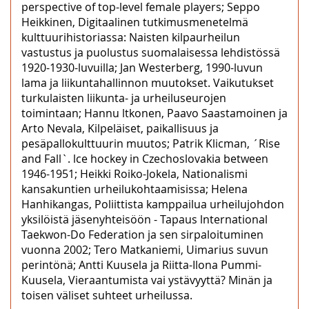
perspective of top-level female players; Seppo
Heikkinen, Digitaalinen tutkimusmenetelmä
kulttuurihistoriassa: Naisten kilpaurheilun
vastustus ja puolustus suomalaisessa lehdistössä
1920-1930-luvuilla; Jan Westerberg, 1990-luvun
lama ja liikuntahallinnon muutokset. Vaikutukset
turkulaisten liikunta- ja urheiluseurojen
toimintaan; Hannu ltkonen, Paavo Saastamoinen ja
Arto Nevala, Kilpeläiset, paikallisuus ja
pesäpallokulttuurin muutos; Patrik Klicman, ´Rise
and Fall`. lce hockey in Czechoslovakia between
1946-1951; Heikki Roiko-Jokela, Nationalismi
kansakuntien urheilukohtaamisissa; Helena
Hanhikangas, Poliittista kamppailua urheilujohdon
yksilöistä jäsenyhteisöön - Tapaus lnternational
Taekwon-Do Federation ja sen sirpaloituminen
vuonna 2002; Tero Matkaniemi, Uimarius suvun
perintönä; Antti Kuusela ja Riitta-Ilona Pummi-
Kuusela, Vieraantumista vai ystävyyttä? Minän ja
toisen väliset suhteet urheilussa.