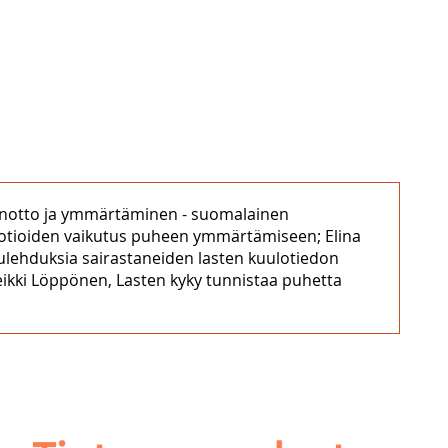
staanotto ja ymmärtäminen - suomalainen
ootioiden vaikutus puheen ymmärtämiseen; Elina
tulehduksia sairastaneiden lasten kuulotiedon
Heikki Löppönen, Lasten kyky tunnistaa puhetta