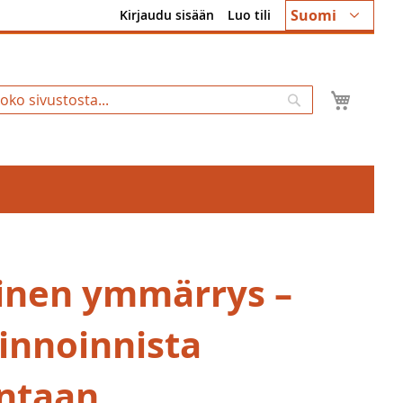
Kieli
Suomi
Kirjaudu sisään
Luo tili
Ostosk
Hae
inen ymmärrys –
innoinnista
intaan