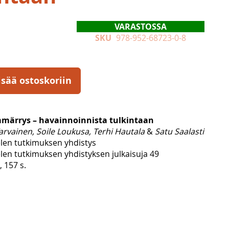
VARASTOSSA
SKU
978-952-68723-0-8
isää ostoskoriin
märrys – havainnoinnista tulkintaan
arvainen, Soile Loukusa, Terhi Hautala
&
Satu Saalasti
elen tutkimuksen yhdistys
len tutkimuksen yhdistyksen julkaisuja 49
, 157 s.