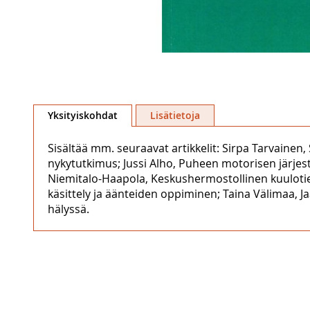
Skip
to
Yksityiskohdat
Lisätietoja
the
beginning
Sisältää mm. seuraavat artikkelit: Sirpa Tarvaine
of
nykytutkimus; Jussi Alho, Puheen motorisen järje
the
Niemitalo-Haapola, Keskushermostollinen kuulotied
images
käsittely ja äänteiden oppiminen; Taina Välimaa, J
gallery
hälyssä.