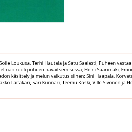
n, Soile Loukusa, Terhi Hautala ja Satu Saalasti, Puheen va
stelmän rooli puheen havaitsemisessa; Heini Saarimäki, Em
on käsittely ja melun vaikutus siihen; Sini Haapala, Korva
aakko Laitakari, Sari Kunnari, Teemu Koski, Ville Sivonen ja 