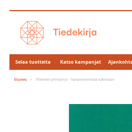
Skip
to
Content
Selaa tuotteita
Katso kampanjat
Ajankohta
Etusivu
Yhteinen ymmärrys – havainnoinnista tulkintaan
Skip
to
the
end
of
the