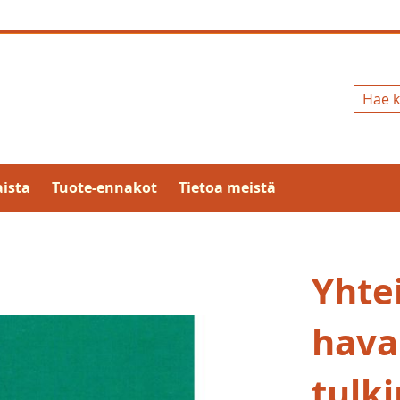
Hae
ista
Tuote-ennakot
Tietoa meistä
Yhte
hava
tulk