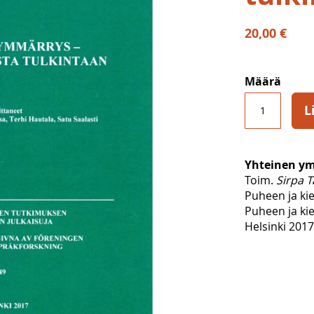
20,00 €
Määrä
L
Yhteinen ym
Toim.
Sirpa T
Puheen ja ki
Puheen ja kie
Helsinki 2017