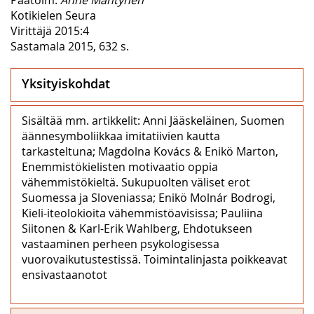
Kotikielen Seura
Virittäjä 2015:4
Sastamala 2015, 632 s.
Yksityiskohdat
Sisältää mm. artikkelit: Anni Jääskeläinen, Suomen
äännesymboliikkaa imitatiivien kautta
tarkasteltuna; Magdolna Kovács & Enikö Marton,
Enemmistökielisten motivaatio oppia
vähemmistökieltä. Sukupuolten väliset erot
Suomessa ja Sloveniassa; Enikö Molnár Bodrogi,
Kieli-iteolokioita vähemmistöavisissa; Pauliina
Siitonen & Karl-Erik Wahlberg, Ehdotukseen
vastaaminen perheen psykologisessa
vuorovaikutustestissä. Toimintalinjasta poikkeavat
ensivastaanotot