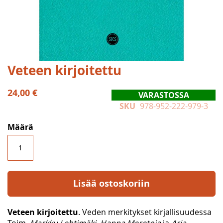
Skip
Veteen kirjoitettu
to
the
24,00 €
VARASTOSSA
beginning
SKU
978-952-222-979-3
of
the
Määrä
images
gallery
Lisää ostoskoriin
Veteen kirjoitettu
. Veden merkitykset kirjallisuudessa
Toim.
Markku Lehtimäki, Hanna Meretoja
ja
Arja