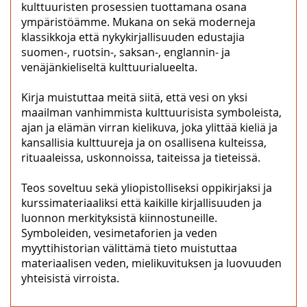
kulttuuristen prosessien tuottamana osana
ympäristöämme. Mukana on sekä moderneja
klassikkoja että nykykirjallisuuden edustajia
suomen-, ruotsin-, saksan-, englannin- ja
venäjänkieliseltä kulttuurialueelta.
Kirja muistuttaa meitä siitä, että vesi on yksi
maailman vanhimmista kulttuurisista symboleista,
ajan ja elämän virran kielikuva, joka ylittää kieliä ja
kansallisia kulttuureja ja on osallisena kulteissa,
rituaaleissa, uskonnoissa, taiteissa ja tieteissä.
Teos soveltuu sekä yliopistolliseksi oppikirjaksi ja
kurssimateriaaliksi että kaikille kirjallisuuden ja
luonnon merkityksistä kiinnostuneille.
Symboleiden, vesimetaforien ja veden
myyttihistorian välittämä tieto muistuttaa
materiaalisen veden, mielikuvituksen ja luovuuden
yhteisistä virroista.