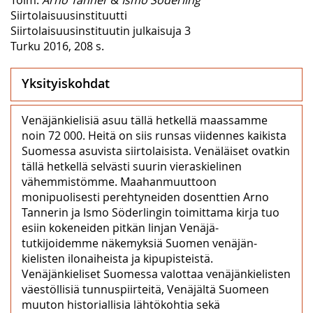
Siirtolaisuusinstituutti
Siirtolaisuusinstituutin julkaisuja 3
Turku 2016, 208 s.
Yksityiskohdat
Venäjänkielisiä asuu tällä hetkellä maassamme
noin 72 000. Heitä on siis runsas viidennes kaikista
Suomessa asuvista siirtolaisista. Venäläiset ovatkin
tällä hetkellä selvästi suurin vieraskielinen
vähemmistömme. Maahanmuuttoon
monipuolisesti perehtyneiden dosenttien Arno
Tannerin ja Ismo Söderlingin toimittama kirja tuo
esiin kokeneiden pitkän linjan Venäjä-
tutkijoidemme näkemyksiä Suomen venäjän­
kielisten ilonaiheista ja kipupisteistä.
Venäjänkieliset Suomessa valottaa venäjänkielisten
väestöllisiä tunnuspiirteitä, Venäjältä Suomeen
muuton historiallisia lähtökohtia sekä