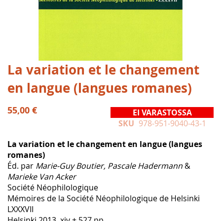
Skip
La variation et le changement
to
en langue (langues romanes)
the
beginning
of
55,00 €
EI VARASTOSSA
the
SKU
978-951-9040-43-1
images
gallery
La variation et le changement en langue (langues
romanes)
Éd. par
Marie-Guy Boutier, Pascale Hadermann
&
Marieke Van Acker
Société Néophilologique
Mémoires de la Société Néophilologique de Helsinki
LXXXVII
Helsinki 2013, xiv + 527 pp.