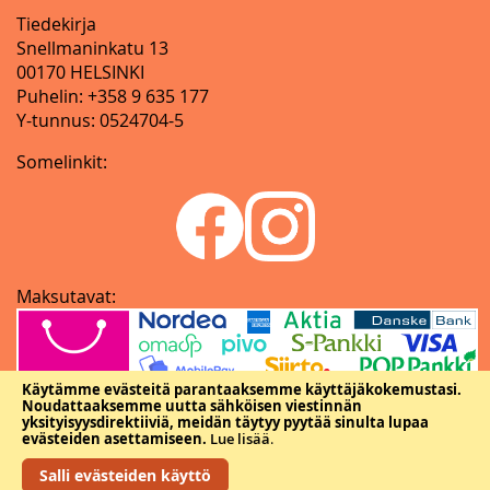
Tiedekirja
Snellmaninkatu 13
00170 HELSINKI
Puhelin: +358 9 635 177
Y-tunnus: 0524704-5
Somelinkit:
Maksutavat:
Käytämme evästeitä parantaaksemme käyttäjäkokemustasi.
Noudattaaksemme uutta sähköisen viestinnän
yksityisyysdirektiiviä, meidän täytyy pyytää sinulta lupaa
evästeiden asettamiseen.
Lue lisää
.
Salli evästeiden käyttö
Copyright © Tieteellisten seurain valtuuskunta