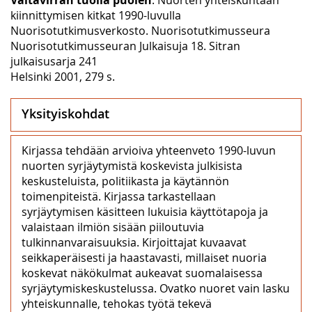
kiinnittymisen kitkat 1990-luvulla
Nuorisotutkimusverkosto. Nuorisotutkimusseura
Nuorisotutkimusseuran Julkaisuja 18. Sitran
julkaisusarja 241
Helsinki 2001, 279 s.
Yksityiskohdat
Kirjassa tehdään arvioiva yhteenveto 1990-luvun
nuorten syrjäytymistä koskevista julkisista
keskusteluista, politiikasta ja käytännön
toimenpiteistä. Kirjassa tarkastellaan
syrjäytymisen käsitteen lukuisia käyttötapoja ja
valaistaan ilmiön sisään piiloutuvia
tulkinnanvaraisuuksia. Kirjoittajat kuvaavat
seikkaperäisesti ja haastavasti, millaiset nuoria
koskevat näkökulmat aukeavat suomalaisessa
syrjäytymiskeskustelussa. Ovatko nuoret vain lasku
yhteiskunnalle, tehokas työtä tekevä