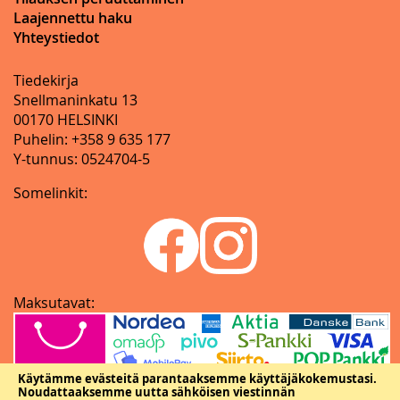
Laajennettu haku
Yhteystiedot
Tiedekirja
Snellmaninkatu 13
00170 HELSINKI
Puhelin: +358 9 635 177
Y-tunnus: 0524704-5
Somelinkit:
Maksutavat:
Käytämme evästeitä parantaaksemme käyttäjäkokemustasi.
Noudattaaksemme uutta sähköisen viestinnän