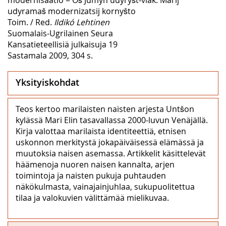
udyramaš modernizatsij kornyšto
Toim. / Red.
Ildikó Lehtinen
Suomalais-Ugrilainen Seura
Kansatieteellisiä julkaisuja 19
Sastamala 2009, 304 s.
Yksityiskohdat
Teos kertoo marilaisten naisten arjesta Untšon
kylässä Mari Elin tasavallassa 2000-luvun Venäjällä.
Kirja valottaa marilaista identiteettiä, etnisen
uskonnon merkitystä jokapäiväisessä elämässä ja
muutoksia naisen asemassa. Artikkelit käsittelevät
häämenoja nuoren naisen kannalta, arjen
toimintoja ja naisten pukuja puhtauden
näkökulmasta, vainajainjuhlaa, sukupuolitettua
tilaa ja valokuvien välittämää mielikuvaa.