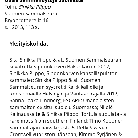
Toim.
Sinikka Piippo
Suomen Sammalseura
Bryobrotherella 16
s.l. 2013, 113 s.
Yksityiskohdat
Sis.: Sinikka Piippo & al., Suomen Sammalseuran
kevätretki Sipoonkorven Bakunkärriin 2012;
Sinikkka Piippo, Sipoonkorven kansallispuiston
sammalet; Sinikka Piippo & al., Suomen
Sammalseuran syysretki Kalkkikalliolle ja
Roosinmäelle Helsingin ja Vantaan rajalla 2012;
Sanna Laaka-Lindberg, ESCAPE: Uhanalaisten
sammalten ex situ -suojelu Suomessa; Nijolè
Kalinauskaitè & Sinikka Piippo, Tortula subulata ‒ a
rare moss from southern Finland; Timo Koponen,
Sammaltajan päiväkirjasta 5. Retki Siweaan
Cromwell vuoriston itäosaan; Kimmo Syrjänen &