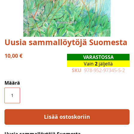
Skip
Uusia sammallöytöjä Suomesta
to
the
10,00 €
VARASTOSSA
beginning
Vain
2
jäljellä
of
SKU
978-952-97345-5-2
the
images
Määrä
gallery
Lisää ostoskoriin
Uusia sammallöytöjä Suomesta