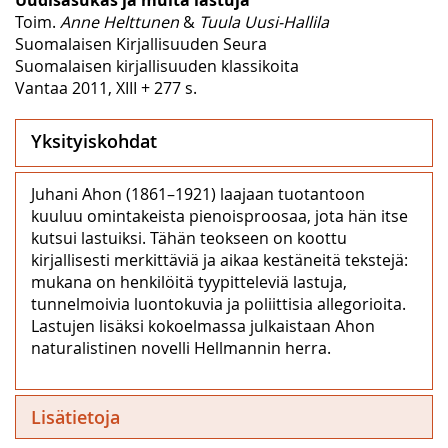
Toim.
Anne Helttunen
&
Tuula Uusi-Hallila
Suomalaisen Kirjallisuuden Seura
Suomalaisen kirjallisuuden klassikoita
Vantaa 2011, XIII + 277 s.
Yksityiskohdat
Juhani Ahon (1861–1921) laajaan tuotantoon
kuuluu omintakeista pienoisproosaa, jota hän itse
kutsui lastuiksi. Tähän teokseen on koottu
kirjallisesti merkittäviä ja aikaa kestäneitä tekstejä:
mukana on henkilöitä tyypitteleviä lastuja,
tunnelmoivia luontokuvia ja poliittisia allegorioita.
Lastujen lisäksi kokoelmassa julkaistaan Ahon
naturalistinen novelli Hellmannin herra.
Lisätietoja