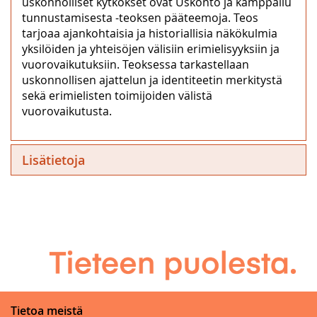
uskonnolliset kytkökset ovat Uskonto ja kamppailu
tunnustamisesta -teoksen pääteemoja. Teos
tarjoaa ajankohtaisia ja historiallisia näkökulmia
yksilöiden ja yhteisöjen välisiin erimielisyyksiin ja
vuorovaikutuksiin. Teoksessa tarkastellaan
uskonnollisen ajattelun ja identiteetin merkitystä
sekä erimielisten toimijoiden välistä
vuorovaikutusta.
Lisätietoja
Tietoa meistä