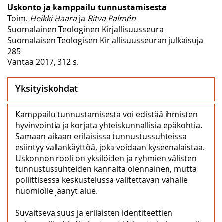
Uskonto ja kamppailu tunnustamisesta
Toim.
Heikki Haara
ja
Ritva Palmén
Suomalainen Teologinen Kirjallisuusseura
Suomalaisen Teologisen Kirjallisuusseuran julkaisuja
285
Vantaa 2017, 312 s.
Yksityiskohdat
Kamppailu tunnustamisesta voi edistää ihmisten
hyvinvointia ja korjata yhteiskunnallisia epäkohtia.
Samaan aikaan erilaisissa tunnustussuhteissa
esiintyy vallankäyttöä, joka voidaan kyseenalaistaa.
Uskonnon rooli on yksilöiden ja ryhmien välisten
tunnustussuhteiden kannalta olennainen, mutta
poliittisessa keskustelussa valitettavan vähälle
huomiolle jäänyt alue.
Suvaitsevaisuus ja erilaisten identiteettien