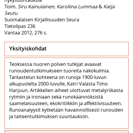
Toim.
Siru Kainulainen, Karoliina Lummaa
&
Katja
Seutu
Suomalaisen Kirjallisuuden Seura
Tietolipas 236
Vantaa 2012, 276 s.
Yksityiskohdat
Teoksessa nuoren polven tutkijat avaavat
runoudentutkimukseen tuoreita näkökulmia.
Tarkastelun kohteena on runoja 1900-luvun
alkupuolelta 2000-luvulle, Katri Valasta Timo
Harjuun. Artikkelien aiheet ulottuvat metalyriikasta
rytmiin ja ironiaan sekä runokäännöksistä
saamelaisuuteen, ekokritiikkiin ja affektiivisuuteen.
Runoanalyysit kytketään havainnollisesti runouden
ja taiteentutkimuksen suuntauksiin.