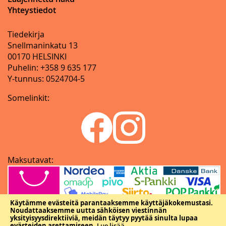
Yhteystiedot
Tiedekirja
Snellmaninkatu 13
00170 HELSINKI
Puhelin: +358 9 635 177
Y-tunnus: 0524704-5
Somelinkit:
Maksutavat:
Käytämme evästeitä parantaaksemme käyttäjäkokemustasi.
Noudattaaksemme uutta sähköisen viestinnän
yksityisyysdirektiiviä, meidän täytyy pyytää sinulta lupaa
evästeiden asettamiseen.
Lue lisää
.