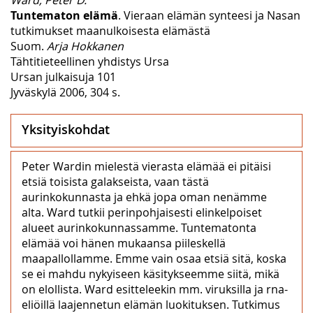
Tuntematon elämä
. Vieraan elämän synteesi ja Nasan
tutkimukset maanulkoisesta elämästä
Suom.
Arja Hokkanen
Tähtitieteellinen yhdistys Ursa
Ursan julkaisuja 101
Jyväskylä 2006, 304 s.
Yksityiskohdat
Peter Wardin mielestä vierasta elämää ei pitäisi
etsiä toisista galakseista, vaan tästä
aurinkokunnasta ja ehkä jopa oman nenämme
alta. Ward tutkii perinpohjaisesti elinkelpoiset
alueet aurinkokunnassamme. Tuntematonta
elämää voi hänen mukaansa piileskellä
maapallollamme. Emme vain osaa etsiä sitä, koska
se ei mahdu nykyiseen käsitykseemme siitä, mikä
on elollista. Ward esitteleekin mm. viruksilla ja rna-
eliöillä laajennetun elämän luokituksen. Tutkimus