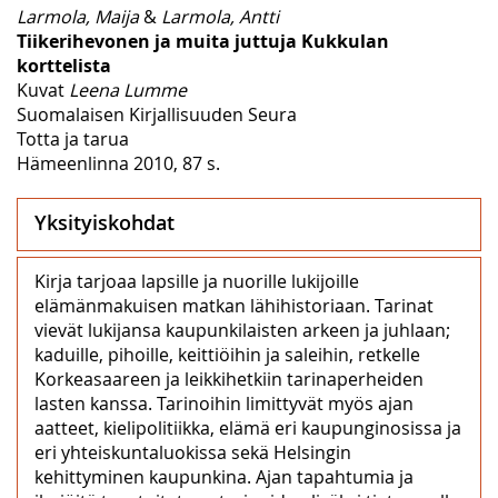
Larmola, Maija
&
Larmola, Antti
Tiikerihevonen ja muita juttuja Kukkulan
korttelista
Kuvat
Leena Lumme
Suomalaisen Kirjallisuuden Seura
Totta ja tarua
Hämeenlinna 2010, 87 s.
Yksityiskohdat
Kirja tarjoaa lapsille ja nuorille lukijoille
elämänmakuisen matkan lähihistoriaan. Tarinat
vievät lukijansa kaupunkilaisten arkeen ja juhlaan;
kaduille, pihoille, keittiöihin ja saleihin, retkelle
Korkeasaareen ja leikkihetkiin tarinaperheiden
lasten kanssa. Tarinoihin limittyvät myös ajan
aatteet, kielipolitiikka, elämä eri kaupunginosissa ja
eri yhteiskuntaluokissa sekä Helsingin
kehittyminen kaupunkina. Ajan tapahtumia ja