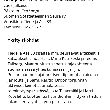
vuosijulkaisu
Päätoim.
Esa Lappi
Suomen Sotatieteellinen Seura ry
Vuosikirja: Tiede ja Ase 83
Tampere 2026, 137 s.
Yksityiskohdat
Tiede ja Ase 83 sisältää mm. seuraavat artikkelit ja
katsaukset: Linda Hart, Miina Kaarkoski ja Teemu
Tallberg, Maanpuolustusopetus rajakohteena
suomalaisessa yhteiskunnassa; Ilja Iljin,
Polaarijäänmurtajat arktisen diplomatian airuina;
Jan Joutsi ja Samu Rautio, Droonitorjunnan
aktiiviset keinot suomalaisessa
toimintaympäristössä; Ilkka Tikanmäki ja Harri
Ruoslahti, Luottamus hybridiuhkiin liittyvän tiedon
jakamisen ja yhteistyön perustana.